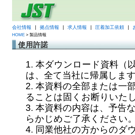
会社情報
|
拠点情報
|
求人情報
|
圧着加工依頼
|
HOME
> 製品情報
使用許諾
1. 本ダウンロード資料
は、全て当社に帰属しま
2. 本資料の全部または
ることは固くお断りいた
3. 本資料の内容は、予
らかじめご了承ください
4. 同業他社の方からの