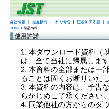
会社情報
|
拠点情報
|
求人情報
|
圧着加工依頼
|
HOME
> 製品情報
使用許諾
1. 本ダウンロード資料
は、全て当社に帰属しま
2. 本資料の全部または
ることは固くお断りいた
3. 本資料の内容は、予
らかじめご了承ください
4. 同業他社の方からの