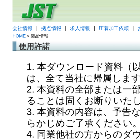
会社情報
|
拠点情報
|
求人情報
|
圧着加工依頼
|
HOME
> 製品情報
使用許諾
1. 本ダウンロード資料
は、全て当社に帰属しま
2. 本資料の全部または
ることは固くお断りいた
3. 本資料の内容は、予
らかじめご了承ください
4. 同業他社の方からの