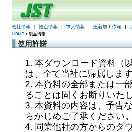
会社情報
|
拠点情報
|
求人情報
|
圧着加工依頼
|
HOME
> 製品情報
使用許諾
1. 本ダウンロード資料
は、全て当社に帰属しま
2. 本資料の全部または
ることは固くお断りいた
3. 本資料の内容は、予
らかじめご了承ください
4. 同業他社の方からの