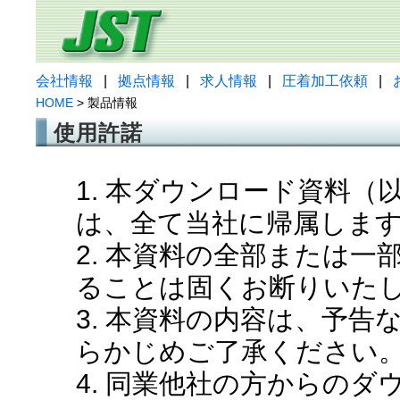
会社情報
|
拠点情報
|
求人情報
|
圧着加工依頼
|
HOME
> 製品情報
使用許諾
1. 本ダウンロード資料
は、全て当社に帰属しま
2. 本資料の全部または
ることは固くお断りいた
3. 本資料の内容は、予
らかじめご了承ください
4. 同業他社の方からの