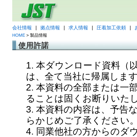
会社情報
|
拠点情報
|
求人情報
|
圧着加工依頼
|
HOME
> 製品情報
使用許諾
1. 本ダウンロード資料
は、全て当社に帰属しま
2. 本資料の全部または
ることは固くお断りいた
3. 本資料の内容は、予
らかじめご了承ください
4. 同業他社の方からの