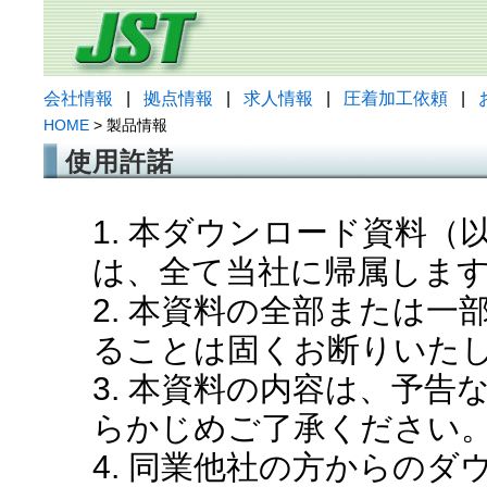
会社情報
|
拠点情報
|
求人情報
|
圧着加工依頼
|
HOME
> 製品情報
使用許諾
1. 本ダウンロード資料
は、全て当社に帰属しま
2. 本資料の全部または
ることは固くお断りいた
3. 本資料の内容は、予
らかじめご了承ください
4. 同業他社の方からの