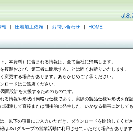
情報
|
圧着加工依頼
|
お問い合わせ
|
HOME
（以下、本資料）に含まれる情報は、全て当社に帰属します。
一部を複製および、第三者に開示することは固くお断りいたします。
告なく変更する場合があります。あらかじめご了承ください。
ウンロードはご遠慮ください。
様の図面設計を支援するためのものです。
れる情報や形状は簡略な仕様であり、実際の製品仕様や形状を保証
に関連して直接または間接的に発生した、いかなる損害に対しても
は、以下の項目にご入力いただき、ダウンロードを開始してくだ
報はJSTグループの営業活動に利用させていただく場合があります