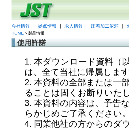
会社情報
|
拠点情報
|
求人情報
|
圧着加工依頼
|
HOME
> 製品情報
使用許諾
1. 本ダウンロード資料
は、全て当社に帰属しま
2. 本資料の全部または
ることは固くお断りいた
3. 本資料の内容は、予
らかじめご了承ください
4. 同業他社の方からの