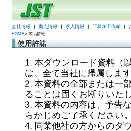
会社情報
|
拠点情報
|
求人情報
|
圧着加工依頼
|
HOME
> 製品情報
使用許諾
1. 本ダウンロード資料
は、全て当社に帰属しま
2. 本資料の全部または
ることは固くお断りいた
3. 本資料の内容は、予
らかじめご了承ください
4. 同業他社の方からの