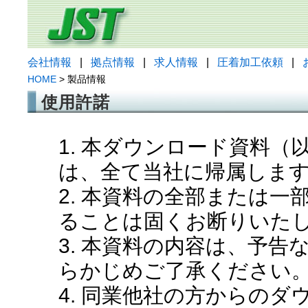
会社情報
|
拠点情報
|
求人情報
|
圧着加工依頼
|
HOME
> 製品情報
使用許諾
1. 本ダウンロード資料
は、全て当社に帰属しま
2. 本資料の全部または
ることは固くお断りいた
3. 本資料の内容は、予
らかじめご了承ください
4. 同業他社の方からの