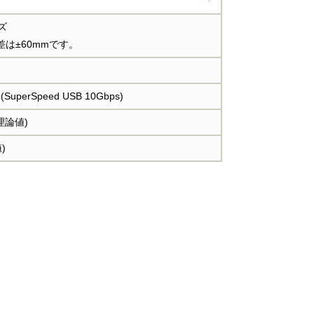
ズ
は±60mmです。
 (SuperSpeed USB 10Gbps)
理論値)
)