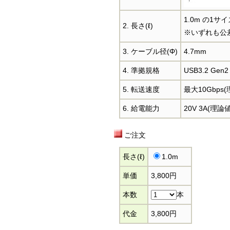
1.0m の1サイ
2. 長さ(ℓ)
※いずれも公差
3. ケーブル径(Φ)
4.7mm
4. 準拠規格
USB3.2 Gen2
5. 転送速度
最大10Gbps(
6. 給電能力
20V 3A(理論値
ご注文
長さ(ℓ)
1.0m
単価
3,800円
本数
本
代金
3,800円