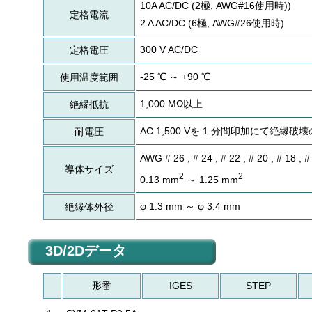
10A AC/DC (2極, AWG#16使用時))
定格電流
2 A AC/DC (6極, AWG#26使用時)
300 V AC/DC
定格電圧
-25 ℃ ～ +90 ℃
使用温度範囲
1,000 MΩ以上
絶縁抵抗
AC 1,500 Vを 1 分間印加にて絶縁
耐電圧
AWG # 26 , # 24 , # 22 , # 20 , # 18 , #
導体サイズ
2
2
0.13 mm
～ 1.25 mm
φ 1.3 mm ～ φ 3.4 mm
絶縁体外径
3D/2Dデータ
形番
IGES
STEP