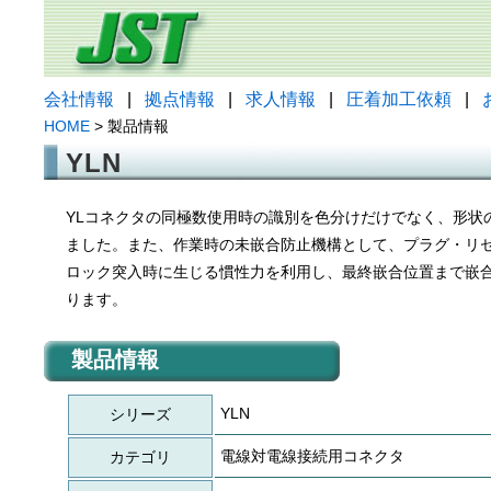
会社情報
|
拠点情報
|
求人情報
|
圧着加工依頼
|
HOME
> 製品情報
YLN
YLコネクタの同極数使用時の識別を色分けだけでなく、形状
ました。また、作業時の未嵌合防止機構として、プラグ・リ
ロック突入時に生じる慣性力を利用し、最終嵌合位置まで嵌
ります。
製品情報
YLN
シリーズ
電線対電線接続用コネクタ
カテゴリ