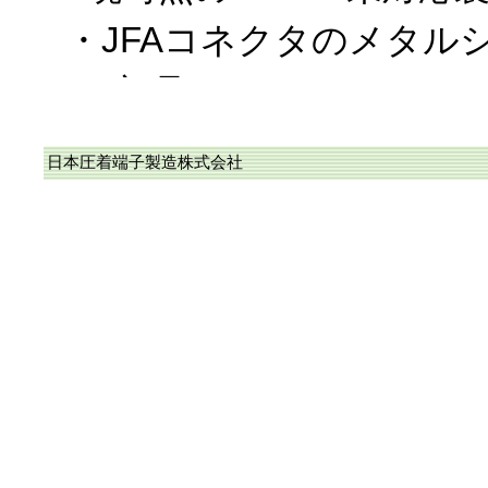
・JFAコネクタのメタル
ー部品
・WPKコネクタを構成す
日本圧着端子製造株式会社
なお、上記以外は、RoH
に完了しており、また、
カタログに於ける〝RoHS
応品〟に順次変更中です
2018/10/19、RoHS2
当社のコネクタ/圧着端子