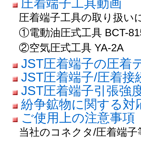
圧着端子工具動画
圧着端子工具の取り扱い
①電動油圧式工具 BCT-81
②空気圧式工具 YA-2A
JST圧着端子の圧着
JST圧着端子/圧着
JST圧着端子引張強
紛争鉱物に関する対
ご使用上の注意事項
当社のコネクタ/圧着端