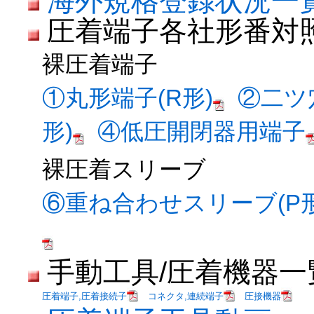
海外規格登録状況一
圧着端子各社形番対
裸圧着端子
①丸形端子(R形)
②二ツ
形)
④低圧開閉器用端子
裸圧着スリーブ
⑥重ね合わせスリーブ(P形
手動工具/圧着機器一
圧着端子,圧着接続子
コネクタ,連続端子
圧接機器