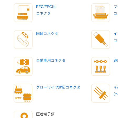
FFC/FPC用
フ
コネクタ
コ
同軸コネクタ
イ
コ
自動車用コネクタ
連
グローワイヤ対応コネクタ
そ
(
圧着端子類