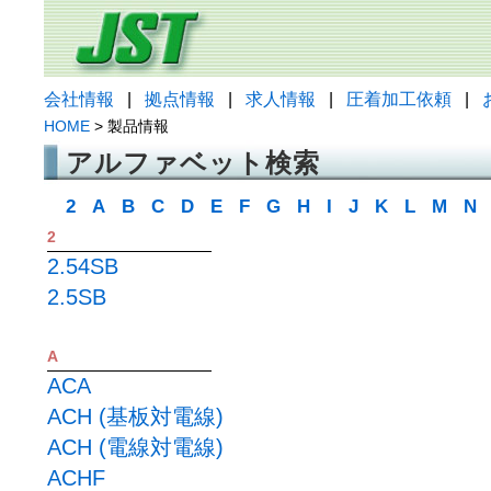
会社情報
|
拠点情報
|
求人情報
|
圧着加工依頼
|
HOME
> 製品情報
アルファベット検索
2
A
B
C
D
E
F
G
H
I
J
K
L
M
N
2
2.54SB
2.5SB
A
ACA
ACH (基板対電線)
ACH (電線対電線)
ACHF