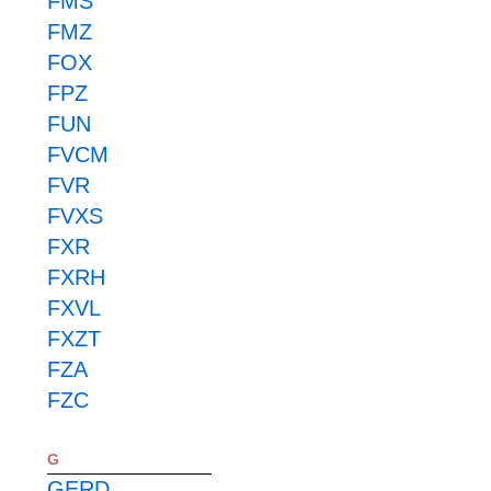
FMS
FMZ
FOX
FPZ
FUN
FVCM
FVR
FVXS
FXR
FXRH
FXVL
FXZT
FZA
FZC
G
GERD